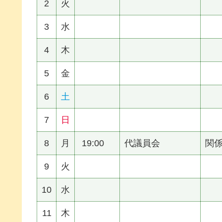
2
火
3
水
4
木
5
金
6
土
7
日
8
月
19:00
代議員会
関
9
火
10
水
11
木