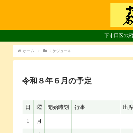
下市田区の紹
ホーム
スケジュール
令和８年６月の予定
日
曜
開始時刻
行事
出
1
月