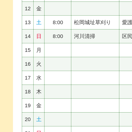
12
金
13
土
8:00
松岡城址草刈り
愛
14
日
8:00
河川清掃
区
15
月
16
火
17
水
18
木
19
金
20
土