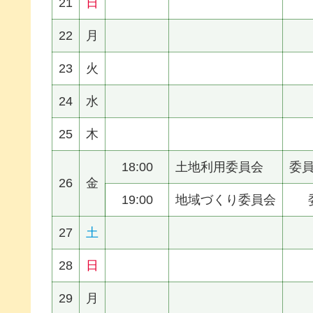
21
日
22
月
23
火
24
水
25
木
18:00
土地利用委員会
委
26
金
19:00
地域づくり委員会
27
土
28
日
29
月