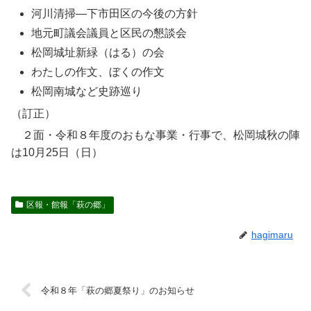
河川清掃―下市田区の今後の方針
地元町議会議員と区民の懇談会
松岡城址新緑（はる）の会
わたしの作文、ぼくの作文
松岡南城など史跡巡り
（訂正）
２面・令和８年度のおもな事業・行事で、松岡城秋の陣
は10月25日（日）
区報・館報「萩の郷」
hagimaru
令和８年「萩の郷夏祭り」のお知らせ